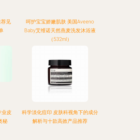
推荐见
呵护宝宝娇嫩肌肤 美国Aveeno
单
Baby艾维诺天然燕麦洗发沐浴液
（532ml）
专业皮
科学淡化痘印 皮肤科视角下的成分
奥秘
解析与十款高效产品推荐