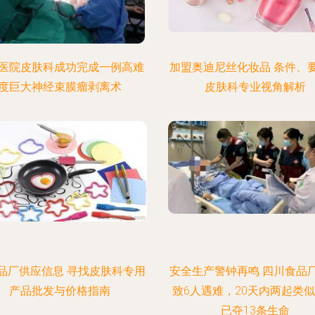
医院皮肤科成功完成一例高难
加盟奥迪尼丝化妆品 条件、
度巨大神经束膜瘤剥离术
皮肤科专业视角解析
品厂供应信息 寻找皮肤科专用
安全生产警钟再鸣 四川食品
产品批发与价格指南
致6人遇难，20天内两起类
已夺13条生命