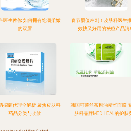
科医生教你 如何拥有饱满柔嫩
春节颜值冲刺！皮肤科医生
的双唇
效快又好用的祛痘产品清
药招商代理全解析 聚焦皮肤科
韩国可莱丝茶树油精华面膜 
药品分类与功效
肤科品牌MEDIHEAL的护肤