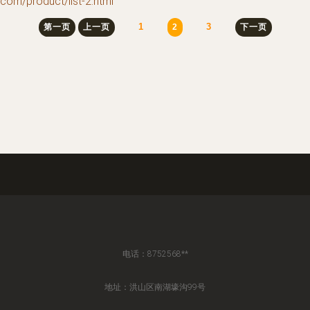
product/list-2.html
1
3
第一页
上一页
2
下一页
电话：8752568**
地址：洪山区南湖壕沟99号