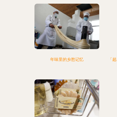
年味里的乡愁记忆
「超