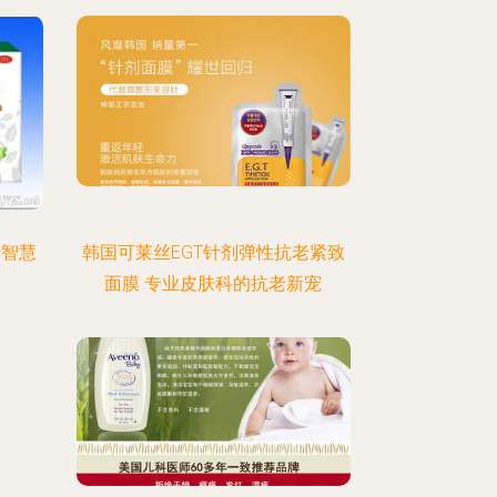
老智慧
韩国可莱丝EGT针剂弹性抗老紧致
面膜 专业皮肤科的抗老新宠