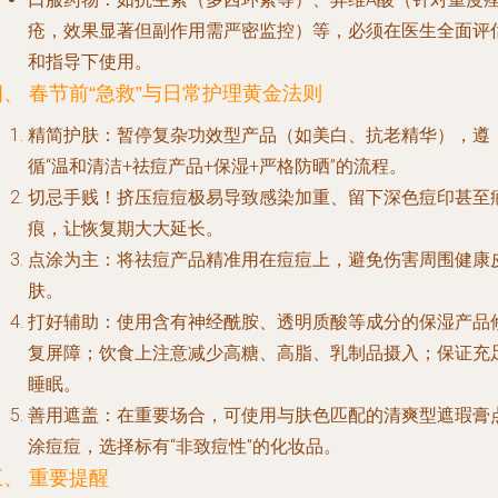
疮，效果显著但副作用需严密监控）等，必须在医生全面评
和指导下使用。
四、 春节前“急救”与日常护理黄金法则
精简护肤
：暂停复杂功效型产品（如美白、抗老精华），遵
循“温和清洁+祛痘产品+保湿+严格防晒”的流程。
切忌手贱
！挤压痘痘极易导致感染加重、留下深色痘印甚至
痕，让恢复期大大延长。
点涂为主
：将祛痘产品精准用在痘痘上，避免伤害周围健康
肤。
打好辅助
：使用含有神经酰胺、透明质酸等成分的保湿产品
复屏障；饮食上注意减少高糖、高脂、乳制品摄入；保证充
睡眠。
善用遮盖
：在重要场合，可使用与肤色匹配的清爽型遮瑕膏
涂痘痘，选择标有“非致痘性”的化妆品。
五、 重要提醒