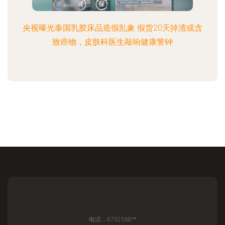
央视曝光泰国乳胶床品造假乱象 假货20天掉渣或含
致癌物，皮肤科医生敲响健康警钟
电话：8752568**