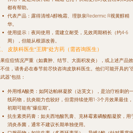
都有帮助。
代表产品
：露得清维A醇晚霜、理肤泉Redermic R视黄醇精
华。
使用提示
：夜间使用，需建立耐受，见效周期稍长（约4-6
周），但能从根源改善。
三、 皮肤科医生“王牌”处方药（需咨询医生）
如果痘痘情况严重（如囊肿、结节、大面积发炎），或上述产品
果不佳，请务必在春节前尽快咨询皮肤科医生。他们可能开具的“
武器”包括：
外用维A酸类
：如阿达帕林凝胶（达芙文），是治疗粉刺的
线药物，抗炎能力也较好，但需持续使用1-3个月效果最佳，
初期可能有“爆痘期”。
抗生素类药膏
：如夫西地酸乳膏、克林霉素磷酸酯凝胶，用
消炎杀菌，通常不建议长期单独使用。
口服药物
：如抗生素（多西环素等）、异维A酸（针对重度