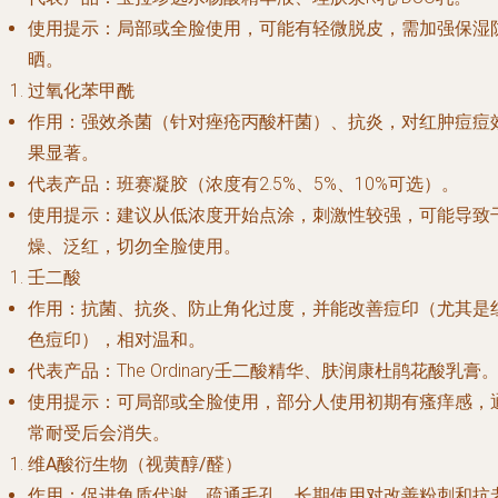
使用提示
：局部或全脸使用，可能有轻微脱皮，需加强保湿
晒。
过氧化苯甲酰
作用
：强效杀菌（针对痤疮丙酸杆菌）、抗炎，对红肿痘痘
果显著。
代表产品
：班赛凝胶（浓度有2.5%、5%、10%可选）。
使用提示
：建议从低浓度开始点涂，刺激性较强，可能导致
燥、泛红，切勿全脸使用。
壬二酸
作用
：抗菌、抗炎、防止角化过度，并能改善痘印（尤其是
色痘印），相对温和。
代表产品
：The Ordinary壬二酸精华、肤润康杜鹃花酸乳膏
使用提示
：可局部或全脸使用，部分人使用初期有瘙痒感，
常耐受后会消失。
维A酸衍生物（视黄醇/醛）
作用
：促进角质代谢，疏通毛孔，长期使用对改善粉刺和抗