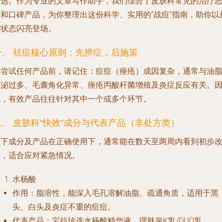
之选。作为专业的文章写作助手，我们综合了皮肤科常见的治疗
路和口碑产品，为你整理出这份科学、实用的“战痘”指南，助你以
佳状态闪亮登场。
一、 祛痘核心原则：先辨症，后施策
在尝试任何产品前，请记住：痘痘（痤疮）成因复杂，通常与油
分泌过多、毛囊角化异常、痤疮丙酸杆菌增殖及炎症反应有关。
此，有效产品往往针对其中一个或多个环节。
二、 皮肤科“快效”成分与代表产品（非处方类）
以下成分及产品在正确使用下，通常能在数天至两周内看到初步
善，适合应对紧急情况。
水杨酸
作用
：脂溶性，能深入毛孔溶解油脂、疏通角质，适用于黑
头、白头及炎症不重的痘痘。
代表产品
：宝拉珍选水杨酸精华液、理肤泉K乳/DUO乳。