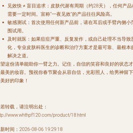
见效快 ≠ 盲目追求
：皮肤代谢有周期（约28天），任何产品
需要一定时间。宣称“一夜见效”的产品往往风险高。
敏感测试
：首次使用任何新产品前，请在耳后或手臂内侧小
围试用。
及时就医
：如果痘痘严重、反复发作，或自己处理不当导致
化，专业皮肤科医生的诊断和治疗方案才是最可靠、最根本
解决之道。
希望这份清单能助你一臂之力。记住，自信的笑容和良好的状态
是最美的妆容。预祝你春节聚会从容自信，光彩照人，给男神留
最美好的印象！
如若转载，请注明出处：
ttp://www.whthpf120.com/product/18.html
新时间：2026-08-06 19:29:18