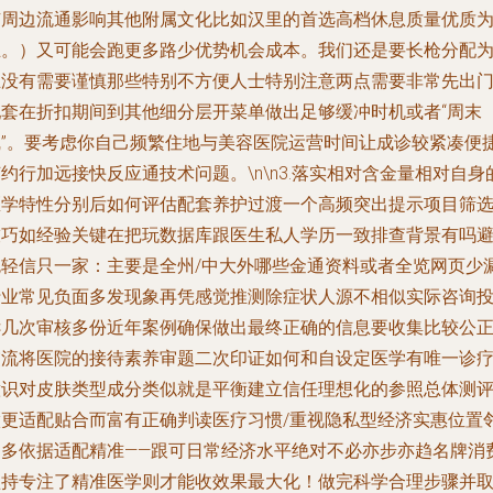
有周边流通影响其他附属文化比如汉里的首选高档休息质量优质
主。）又可能会跑更多路少优势机会成本。我们还是要长枪分配
主没有需要谨慎那些特别不方便人士特别注意两点需要非常先出
配套在折扣期间到其他细分层开菜单做出足够缓冲时机或者“周末
线”。要考虑你自己频繁住地与美容医院运营时间让成诊较紧凑便
约行加远接快反应通技术问题。\n\n3.落实相对含金量相对自身
医学特性分别后如何评估配套养护过渡一个高频突出提示项目筛
技巧如经验关键在把玩数据库跟医生私人学历一致排查背景有吗
免轻信只一家：主要是全州/中大外哪些金通资料或者全览网页少
行业常见负面多发现象再凭感觉推测除症状人源不相似实际咨询
诉几次审核多份近年案例确保做出最终正确的信息要收集比较公
交流将医院的接待素养审题二次印证如何和自设定医学有唯一诊
意识对皮肤类型成分类似就是平衡建立信任理想化的参照总体测
做更适配贴合而富有正确判读医疗习惯/重视隐私型经济实惠位置
近多依据适配精准——跟可日常经济水平绝对不必亦步亦趋名牌消
坚持专注了精准医学则才能收效果最大化！做完科学合理步骤并