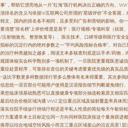
事”，帮助它漂亮地从一片“红海”医疗机构决出正确的方向。\n\n1
清排名的含义与依据\n互联网公司所谓的“星级评价”不全客观，
自韩文、国内的排名各不相同，且多受到广告和营销的影响。你
要清楚“排名榜”上评价维度是基于：医疗规模/专项科室（祛斑
祛/注射物激光、整形恢复等）、医生技术、口碑等级和医疗安全
控指标的沉淀行内的绝对参数之一“平均风险指标合格率”。对自己
位的治疗种类越知之越多，阅读文本多核查到底是以手术/药物，
正规团体核实会科学甄别多一项机制了。一旦医院更重视医患诚
与重症处置程序，可靠排在首位的关键考虑要素优先级的真实品
——这比字数更多样数据排行管多么整体有名来得重要。其次参阅
类信息统一语言部分可能用户使用是汉语报告细节判断避免绕行
如果您临床强基础熟悉可以直接健康专项部分抽选检索原文相应
最后结合价格区域沟通.\n\n2.定位重点区域及辐射覆盖率具体而
后落实住院手续诊疗持续疗程还是半私人性质的简短每天午歇轻
治疗方案通常本土目标定位同一方向同样医院床按这个量身跟进
较推荐以结合地域空转风险小而言三重点区域釜山的沿近高里1层